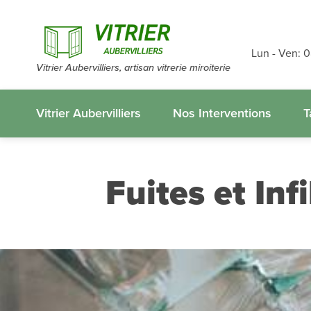
Devis et dé
gratuits
sans
Lun - Ven: 
Vitrier Aubervilliers, artisan vitrerie miroiterie
appelez-nous
Vitrier Aubervilliers
Nos Interventions
T
Fuites et Infi