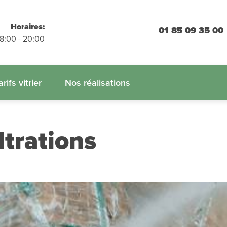
placements
Horaires:
01 85 09 35 00
 engagement
08:00 - 20:00
 :
01.85.09.35.00
arifs vitrier
Nos réalisations
ltrations