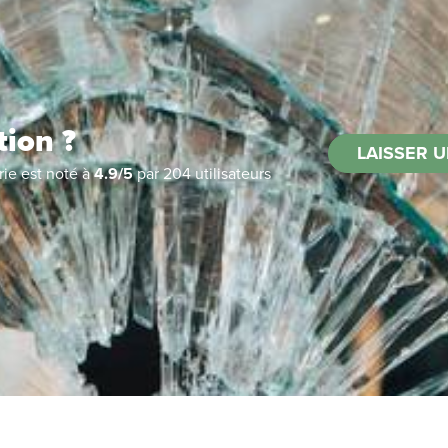
tion ?
LAISSER U
rie
est noté à
4.9
/
5
par
204
utilisateurs