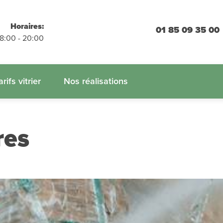
placements
Horaires:
01 85 09 35 00
 engagement
08:00 - 20:00
 :
01.85.09.35.00
arifs vitrier
Nos réalisations
res