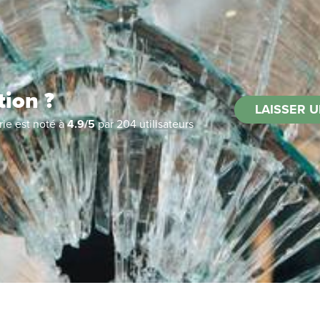
tion ?
LAISSER U
rie
est noté à
4.9
/
5
par
204
utilisateurs