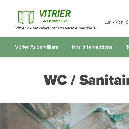
Devis et dé
gratuits
sans
Lun - Ven: 
Vitrier Aubervilliers, artisan vitrerie miroiterie
appelez-nous
Vitrier Aubervilliers
Nos Interventions
T
WC / Sanitai